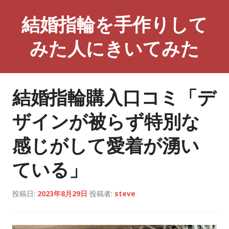
コ
結婚指輪を手作りして
ン
テ
みた人にきいてみた
ン
ツ
へ
ス
結婚指輪購入口コミ「デ
キ
ッ
ザインが被らず特別な
プ
感じがして愛着が湧い
ている」
投稿日:
2023年8月29日
投稿者:
steve