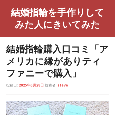
コ
結婚指輪を手作りして
ン
テ
みた人にきいてみた
ン
ツ
へ
ス
結婚指輪購入口コミ「ア
キ
ッ
メリカに縁がありティ
プ
ファニーで購入」
投稿日:
2025年5月28日
投稿者:
steve