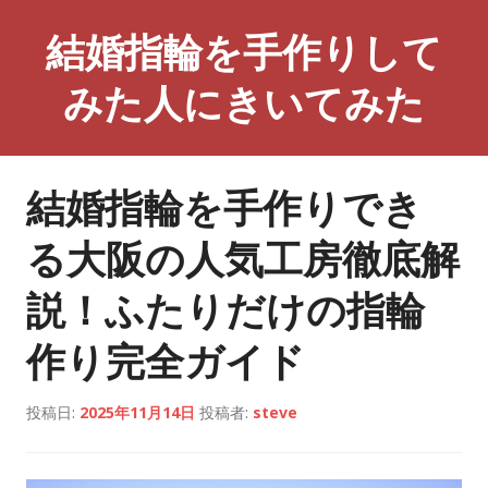
コ
結婚指輪を手作りして
ン
テ
みた人にきいてみた
ン
ツ
へ
ス
結婚指輪を手作りでき
キ
ッ
る大阪の人気工房徹底解
プ
説！ふたりだけの指輪
作り完全ガイド
投稿日:
2025年11月14日
投稿者:
steve