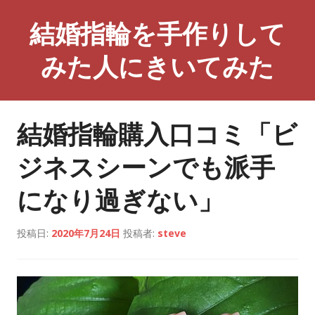
コ
結婚指輪を手作りして
ン
テ
みた人にきいてみた
ン
ツ
へ
ス
結婚指輪購入口コミ「ビ
キ
ッ
ジネスシーンでも派手
プ
になり過ぎない」
投稿日:
2020年7月24日
投稿者:
steve