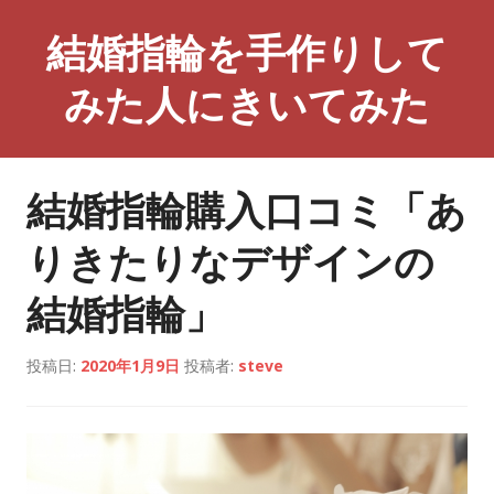
コ
結婚指輪を手作りして
ン
テ
みた人にきいてみた
ン
ツ
へ
ス
結婚指輪購入口コミ「あ
キ
ッ
りきたりなデザインの
プ
結婚指輪」
投稿日:
2020年1月9日
投稿者:
steve