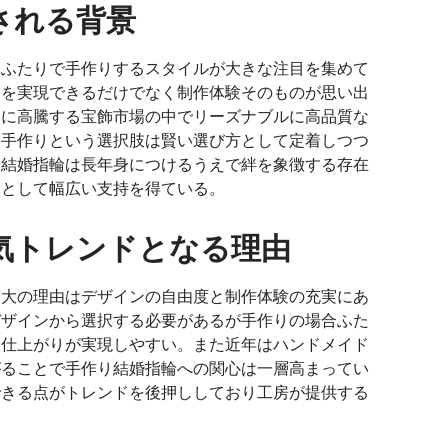
される背景
くふたりで手作りするスタイルが大きな注目を集めて
ンを実現できるだけでなく制作体験そのものが思い出
らに高騰する宝飾市場の中でリーズナブルに高品質な
え手作りという選択肢は賢い選び方として定着しつつ
た結婚指輪は長年身につけるうえで絆を象徴する存在
択として幅広い支持を得ている。
気トレンドとなる理由
最大の理由はデザインの自由度と制作体験の充実にあ
デザインから選択する必要があるが手作りの場合ふた
い仕上がりが実現しやすい。また近年はハンドメイド
がることで手作り結婚指輪への関心は一層高まってい
できる点がトレンドを後押ししており工房が提供する
。