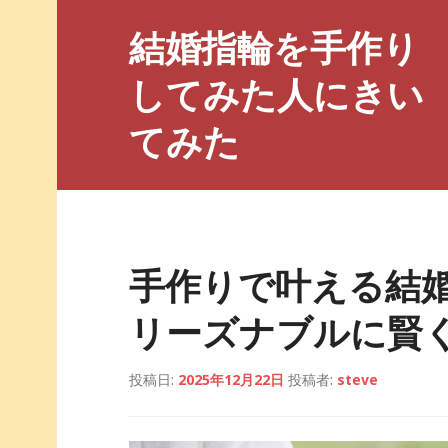
コ
結婚指輪を手作り
ン
テ
してみた人にきい
ン
ツ
てみた
へ
ス
キ
ッ
プ
手作りで叶える結
リーズナブルに賢
投稿日:
2025年12月22日
投稿者:
steve