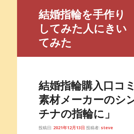
コ
結婚指輪を手作り
ン
テ
してみた人にきい
ン
ツ
てみた
へ
ス
キ
ッ
プ
結婚指輪購入口コ
素材メーカーのシ
チナの指輪に」
投稿日:
2021年12月13日
投稿者:
steve