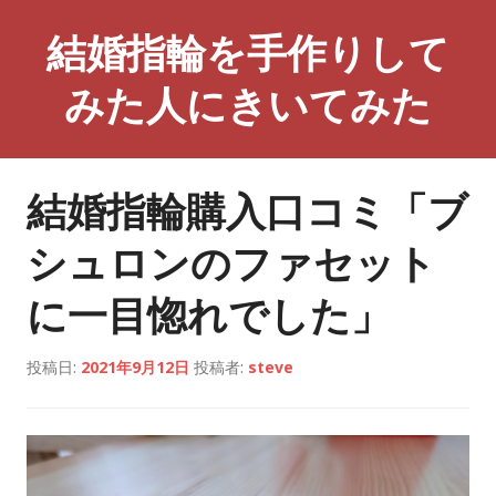
コ
結婚指輪を手作りして
ン
テ
みた人にきいてみた
ン
ツ
へ
ス
結婚指輪購入口コミ「ブ
キ
ッ
シュロンのファセット
プ
に一目惚れでした」
投稿日:
2021年9月12日
投稿者:
steve