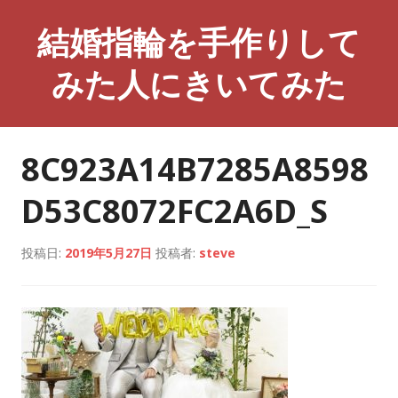
コ
結婚指輪を手作りして
ン
テ
みた人にきいてみた
ン
ツ
へ
ス
8C923A14B7285A8598
キ
ッ
D53C8072FC2A6D_S
プ
投稿日:
2019年5月27日
投稿者:
steve