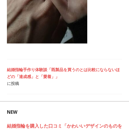
投
結婚指輪手作り体験談「既製品を買うのとは比較にならないほ
どの「達成感」と「愛着」」
稿
に投稿
ナ
ビ
NEW
ゲ
結婚指輪を購入した口コミ「かわいいデザインのものを