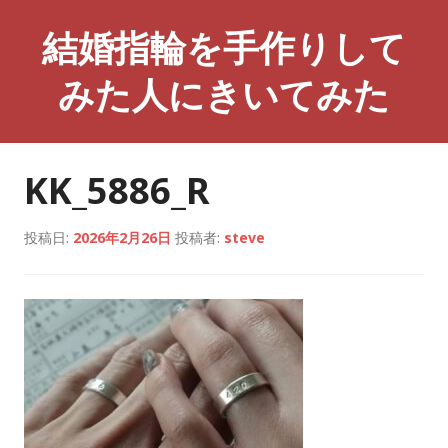
コ
結婚指輪を手作りして
ン
テ
みた人にきいてみた
ン
ツ
へ
ス
KK_5886_R
キ
ッ
プ
投稿日:
2026年2月26日
投稿者:
steve