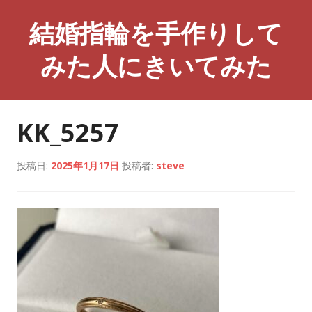
コ
結婚指輪を手作りして
ン
テ
みた人にきいてみた
ン
ツ
へ
ス
KK_5257
キ
ッ
プ
投稿日:
2025年1月17日
投稿者:
steve