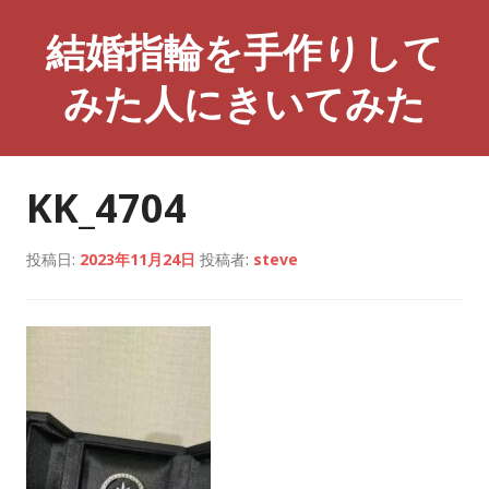
コ
結婚指輪を手作りして
ン
テ
みた人にきいてみた
ン
ツ
へ
ス
KK_4704
キ
ッ
プ
投稿日:
2023年11月24日
投稿者:
steve