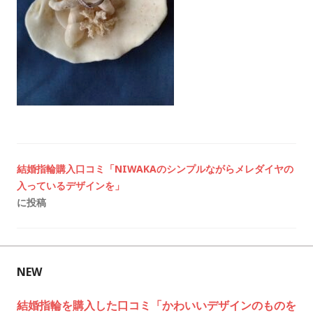
投
結婚指輪購入口コミ「NIWAKAのシンプルながらメレダイヤの
入っているデザインを」
稿
に投稿
ナ
ビ
NEW
ゲ
結婚指輪を購入した口コミ「かわいいデザインのものを