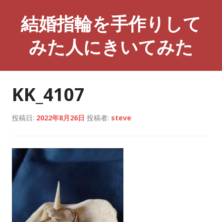
コ
結婚指輪を手作りして
ン
テ
みた人にきいてみた
ン
ツ
へ
ス
KK_4107
キ
ッ
プ
投稿日:
2022年8月26日
投稿者:
steve