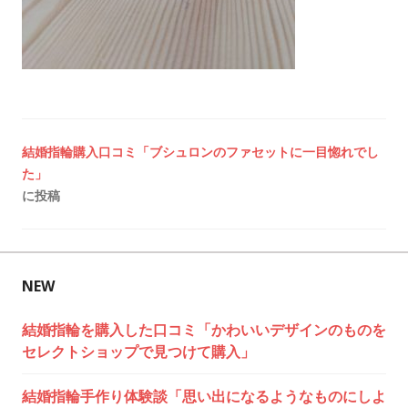
投
結婚指輪購入口コミ「ブシュロンのファセットに一目惚れでし
た」
稿
に投稿
ナ
ビ
NEW
ゲ
結婚指輪を購入した口コミ「かわいいデザインのものを
ー
セレクトショップで見つけて購入」
シ
結婚指輪手作り体験談「思い出になるようなものにしよ