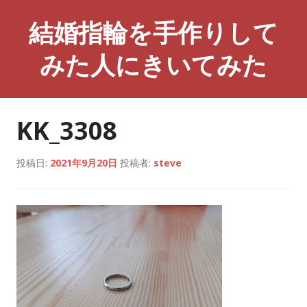
コ
結婚指輪を手作りして
ン
テ
みた人にきいてみた
ン
ツ
へ
ス
KK_3308
キ
ッ
プ
投稿日:
2021年9月20日
投稿者:
steve